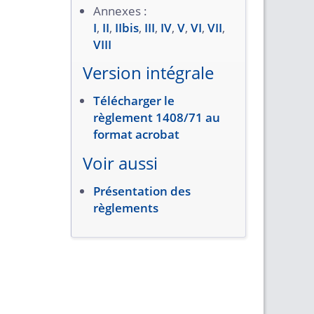
Annexes :
I
,
II
,
IIbis
,
III
,
IV
,
V
,
VI
,
VII
,
VIII
Version intégrale
Télécharger le
règlement 1408/71 au
format acrobat
Voir aussi
Présentation des
règlements